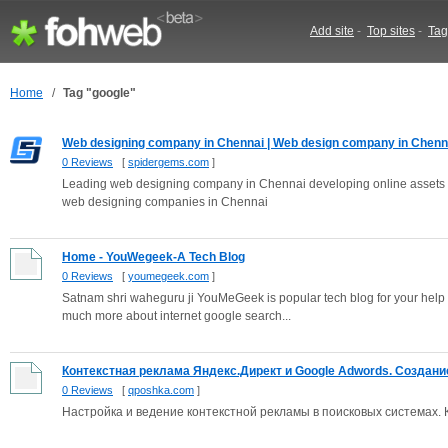
Add site
-
Top sites
-
Tag
Home
/
Tag "google"
Web designing company in Chennai | Web design company in Chenn
0 Reviews
[
spidergems.com
]
Leading web designing company in Chennai developing online assets 
web designing companies in Chennai
Home - YouWegeek-A Tech Blog
0 Reviews
[
youmegeek.com
]
Satnam shri waheguru ji YouMeGeek is popular tech blog for your help an
much more about internet google search...
Контекстная реклама Яндекс.Директ и Google Adwords. Создание 
0 Reviews
[
qposhka.com
]
Настройка и ведение контекстной рекламы в поисковых системах. 