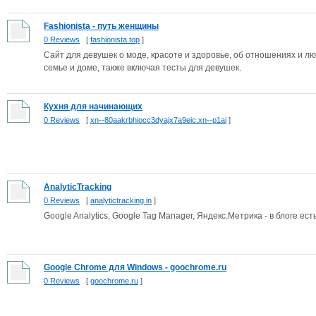
Fashionista - путь женщины
0 Reviews
[
fashionista.top
]
Сайт для девушек о моде, красоте и здоровье, об отношениях и лю
семье и доме, также включая тесты для девушек.
Кухня для начинающих
0 Reviews
[
xn--80aakrbhiocc3dyajx7a9eic.xn--p1ai
]
AnalyticTracking
0 Reviews
[
analytictracking.in
]
Google Analytics, Google Tag Manager, Яндекс.Метрика - в блоге е
Google Chrome для Windows - goochrome.ru
0 Reviews
[
goochrome.ru
]