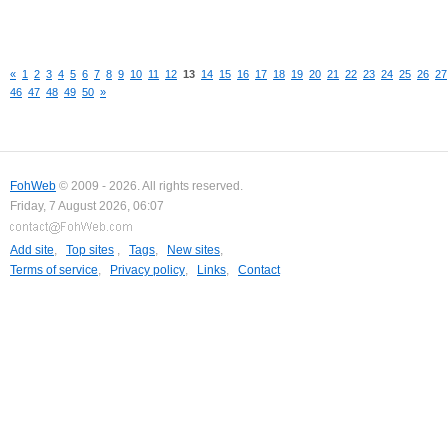
«
1
2
3
4
5
6
7
8
9
10
11
12
13
14
15
16
17
18
19
20
21
22
23
24
25
26
27
46
47
48
49
50
»
FohWeb
© 2009 - 2026. All rights reserved.
Friday, 7 August 2026, 06:07
Add site
,
Top sites
,
Tags
,
New sites
,
Terms of service
,
Privacy policy
,
Links
,
Contact