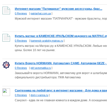
Интернет-магазин "Патриархат" мужские аксессуары, брас...
0 Reviews
[
patriarhat.com.ua
]
Мужской интернет магазин "ПАТРИАРХАТ" - мужские браслеты, порт
Купить матрас в КАМЕНСКЕ-УРАЛЬСКОМ недорого на МАТРАС.ру:
0 Reviews
[
kamensk-uralskiy.matras.ru
]
Купить матрас на Матрас.ру. в КАМЕНСКЕ-УРАЛЬСКОМ. Любые нес
цены. Более 10 лет на рынке.
Купите Ворота HORMANN, Автоматику CAME, Автодвери GEZE - П
0 Reviews
[
pkf-avtomatika.ru
]
Заказывайте ворота HORMANN, автоматику для ворот и шлагбаум
официального дистрибьютора: ПКФ Автоматика
Сантехника на любой вкус в интернет магазине - Для дома и ва
0 Reviews
[
dom-i-vanna.ru
]
Санузел - едва ли не главная комната в каждом доме. А оснащение 