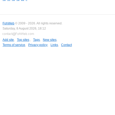
FohWeb
© 2009 - 2026. All rights reserved.
Saturday, 8 August 2026, 18:12
Add site
,
Top sites
,
Tags
,
New sites
,
Terms of service
,
Privacy policy
,
Links
,
Contact