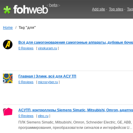
Add site
-
Top sites
-
Tag
Home
/
Tag "для"
Всё для самогоноварения самогонные аппараты, дубовые бочки,
0 Reviews
[
vinokuram.ru
]
Главная | Элинк, всё для АСУ ТП
0 Reviews
[
microcyber.ru
]
АСУТП, контроллеры Siemens Simatic, Mitsubishi, Omron, адаптер
0 Reviews
[
elinc.ru
]
ПЛК Siemens Simatic, Mitsubishi, Omron, Schneider Electric, GE, AB
программирования, преобразователи сигналов и интерфейсов U...