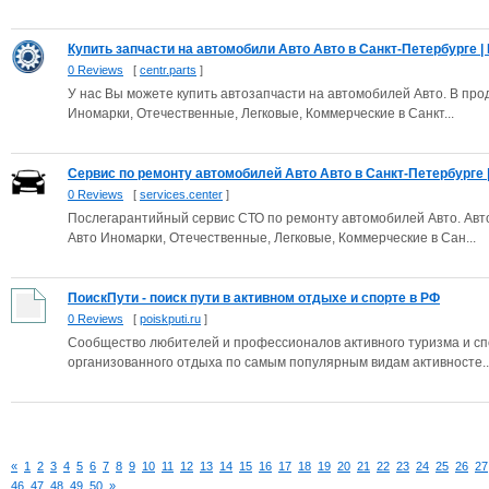
Купить запчасти на автомобили Авто Авто в Санкт-Петербурге | П
0 Reviews
[
centr.parts
]
У нас Вы можете купить автозапчасти на автомобилей Авто. В про
Иномарки, Отечественные, Легковые, Коммерческие в Санкт...
Сервис по ремонту автомобилей Авто Авто в Санкт-Петербурге | 
0 Reviews
[
services.center
]
Послегарантийный сервис СТО по ремонту автомобилей Авто. Авто
Авто Иномарки, Отечественные, Легковые, Коммерческие в Сан...
ПоискПути - поиск пути в активном отдыхе и спорте в РФ
0 Reviews
[
poiskputi.ru
]
Сообщество любителей и профессионалов активного туризма и сп
организованного отдыха по самым популярным видам активносте..
«
1
2
3
4
5
6
7
8
9
10
11
12
13
14
15
16
17
18
19
20
21
22
23
24
25
26
27
46
47
48
49
50
»